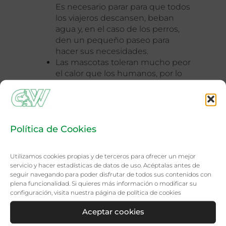
Es necesario parar para que todos
los viajeros descansen, beban
agua y, en el caso de los perros,
den un pequeño paseo para
hacer sus necesidades.
Las mascotas toleran mucho peor
el calor que los humanos, por lo
que se recomienda conducir a
horas más frescas del día, aparcar
en zonas de sombra y utilizar el
aire acondicionado. Si viajas con
Política de Cookies
tu gato, puedes refrescar
regularmente el transportín con
un chorro de agua.
Utilizamos cookies propias y de terceros para ofrecer un mejor
Cuando vuelvas a casa, lava
servicio y hacer estadísticas de datos de uso. Acéptalas antes de
siempre todos los objetos que
seguir navegando para poder disfrutar de todos sus contenidos con
plena funcionalidad. Si quieres más información o modificar su
lleves contigo, para que se
configuración, visita nuestra página de
política de cookies
elimine todo el olor del lugar
donde has estado todo el día.
Aceptar cookies
Estos viajes pueden ser