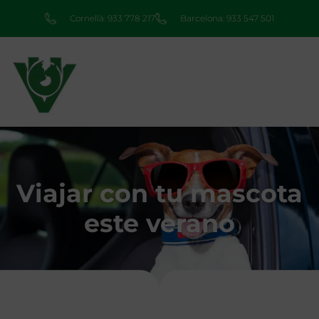
Cornellà: 933 778 217
Barcelona: 933 547 501
Viajar con tu mascota
este verano