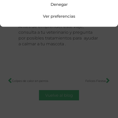
Denegar
desestabilizadores para tu mascota, ya
que supone un cambio de la rutina a
Ver preferencias
la que está acostumbrada.
Antes de emprender este viaje,
consulta a tu veterinario y pregunta
por posibles tratamientos para ayudar
a calmar a tu mascota .
Golpes de calor en perros
Felices Fiestas
Vuelve al blog