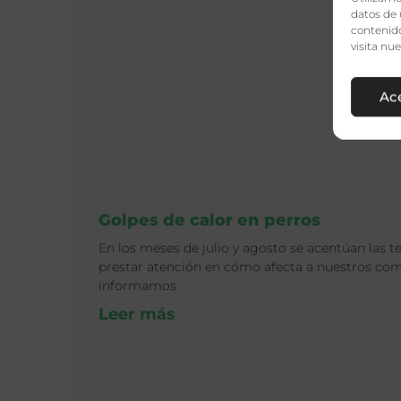
datos de 
contenido
visita nu
Ac
Golpes de calor en perros
En los meses de julio y agosto se acentúan las 
prestar atención en cómo afecta a nuestros co
informamos
Leer más