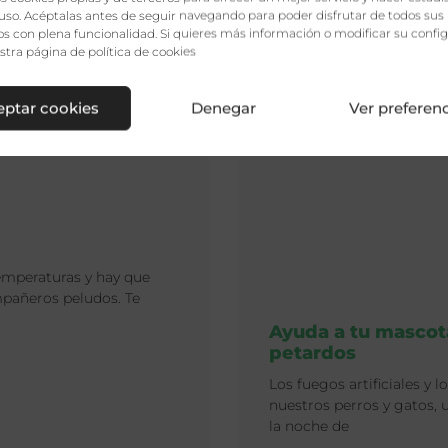
uso. Acéptalas antes de seguir navegando para poder disfrutar de todos sus
s con plena funcionalidad. Si quieres más información o modificar su config
estra página de
política de cookies
eptar cookies
Denegar
Ver preferen
temperaturas y hay que
mpañeros peludos. Te
Ayuda a tu mascot
petardos
Los fuegos artificiales y
nuestros perros y gatos,
la noche de