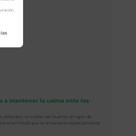
uración,
cias
a a mantener la calma ante los
 los petardos no suelen ser buenos amigos de
 una enemistad que se acrecienta especialmente