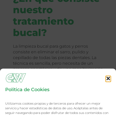
nuestro
tratamiento
bucal?
La limpieza bucal para gatos y perros
consiste en eliminar el sarro, pulido y
cepillado de todas las piezas dentales. La
técnica es sencilla, pero necesita de un
proceso anestésico y de una monitorización
controlada por un especialista anestesista,
quien estará presente durante toda la
intervención.
Política de Cookies
Utilizamos cookies propias y de terceros para ofrecer un mejor
servicio y hacer estadísticas de datos de uso. Acéptalas antes de
seguir navegando para poder disfrutar de todos sus contenidos con