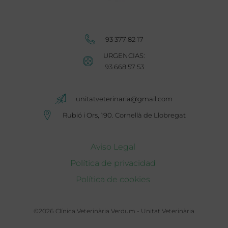
Unitat Veterinària Cornellà
93 377 82 17
URGENCIAS:
93 668 57 53
Unitat Veterinària Cornellà
unitatveterinaria@gmail.com
Rubió i Ors, 190. Cornellà de Llobregat
Condiciones legales
Aviso Legal
Política de privacidad
Política de cookies
©2026
Clínica Veterinària Verdum - Unitat Veterinària