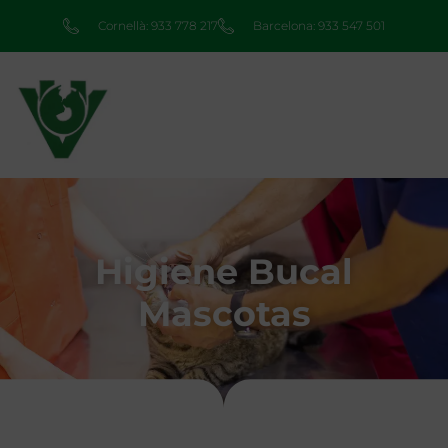
Cornellà: 933 778 217
Barcelona: 933 547 501
Higiene Bucal
Mascotas