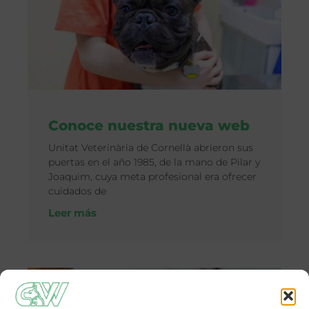
Conoce nuestra nueva web
Unitat Veterinària de Cornellà abrieron sus
puertas en el año 1985, de la mano de Pilar y
Joaquim, cuya meta profesional era ofrecer
cuidados de
Leer más