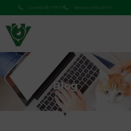
Cornellà: 933 778 217
Barcelona: 933 547 501
Blog