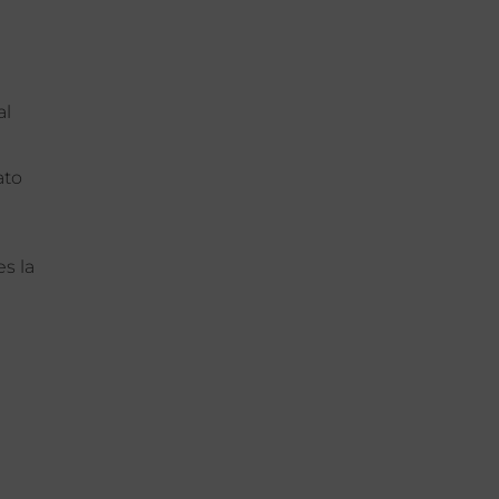
al
ato
s la