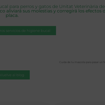
cal para perros y gatos de Unitat Veterinària de
 aliviará sus molestias y corregirá los efectos 
placa.
os servicios de higiene bucal
Cuida de tu mascota para pasar un f
Vuelve al blog