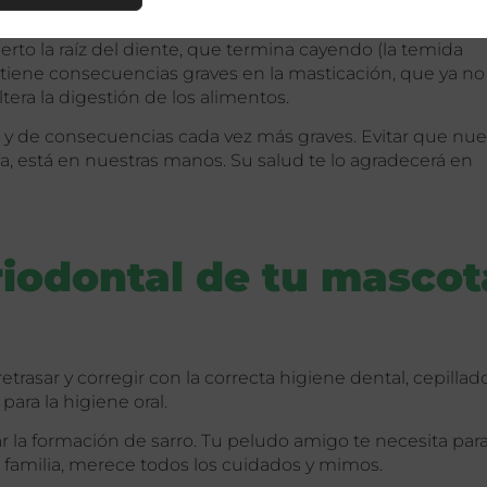
erto la raíz del diente, que termina cayendo (la temida
s tiene consecuencias graves en la masticación, que ya no
tera la digestión de los alimentos.
y de consecuencias cada vez más graves. Evitar que nue
ría, está en nuestras manos. Su salud te lo agradecerá en
iodontal de tu mascot
rasar y corregir con la correcta higiene dental, cepillado
ara la higiene oral.
r la formación de sarro. Tu peludo amigo te necesita par
amilia, merece todos los cuidados y mimos.