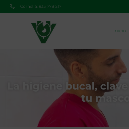
Cornellà: 933 778 217
Inicio
La higiene bucal, clave
tu masco