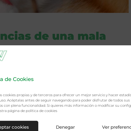
encias de una mala
tu mascota
culas de alimento se depositan entre las piezas denta
roductoras de placa bacteriana o sarro.
ca de Cookies
r amarillento, marrón o incluso verdoso que se acumula en
l que en el caso de los humanos.
s cookies propias y de terceros para ofrecer un mejor servicio y hacer estadí
rias, de modo que estamos ante un círculo vicioso que se
uso. Acéptalas antes de seguir navegando para poder disfrutar de todos sus
son los primeros indicios.
s con plena funcionalidad. Si quieres más información o modificar su config
estra página de
política de cookies
ental y afectar a la encía, provocando gingivitis. Estas se
a la posible formación de úlceras. Estas permiten la ent
eptar cookies
Denegar
Ver preferen
 animal, lo que lleva a peligrosas infecciones. (endocard