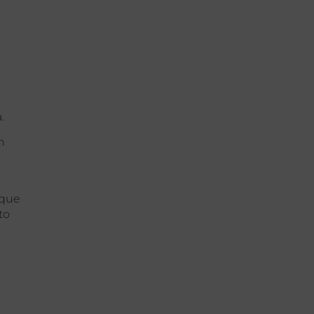
a.
n
 que
to