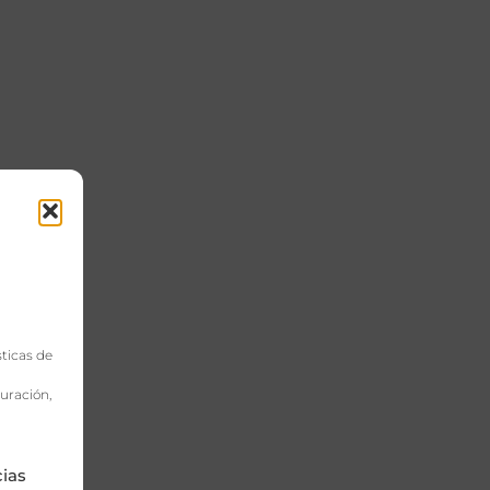
les
 los
sticas de
 va
uración,
rada
cias
itis