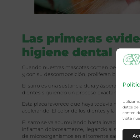
Las primeras evid
higiene dental en 
Cuando nuestras mascotas comen pequeñas partí
y, con su descomposición, proliferan bacterias p
Políti
El sarro es una sustancia dura y áspera de colo
dientes siguiendo un proceso exactamente igua
Utilizamo
Esta placa favorece que haya todavía más bacte
datos de 
acelerando. El color de los dientes y la halitosis 
contenido
visita nu
El sarro se va acumulando hasta invadir la pieza d
inflaman dolorosamente, llegando al sangrado y 
Ac
de microorganismos en el torrente sanguíneo del