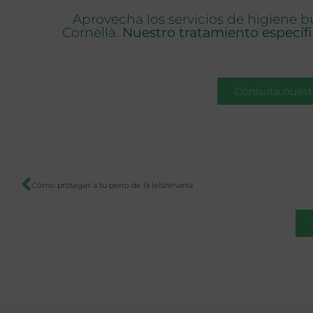
Aprovecha los servicios de higiene bu
Cornellà.
Nuestro tratamiento específico
Consulta nuestr
Cómo proteger a tu perro de la leishmania