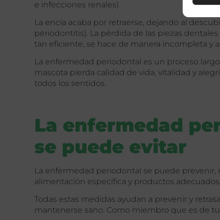
e infecciones renales)
La encía acaba por retraerse, dejando al descubi
periodontitis). La pérdida de las piezas dentale
tan eficiente, se hace de manera incompleta y al
La enfermedad periodontal es un proceso largo 
mascota pierda calidad de vida, vitalidad y aleg
todos los sentidos.
La enfermedad per
se puede evitar
La enfermedad periodontal se puede prevenir, ret
alimentación específica y productos adecuados p
Todas estas medidas ayudan a prevenir y retrasa
mantenerse sano. Como miembro que es de tu f